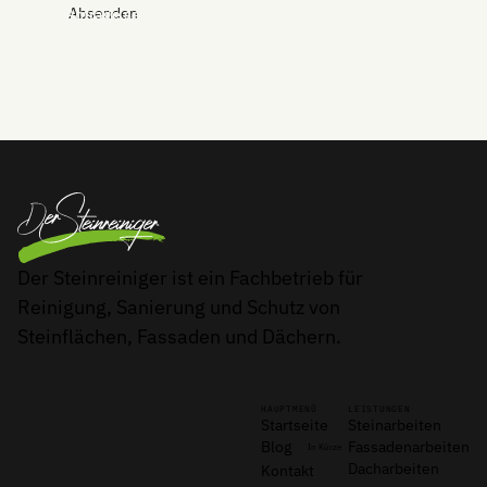
Anfrage senden
Der Steinreiniger ist ein Fachbetrieb für
Reinigung, Sanierung und Schutz von
Steinflächen, Fassaden und Dächern.
HAUPTMENÜ
LEISTUNGEN
Startseite
Steinarbeiten
Blog
Fassadenarbeiten
In Kürze
Dacharbeiten
Kontakt