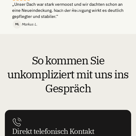
„Unser Dach war stark vermoost und wir dachten schon an
Alle Bewertungen
eine Neueindeckung. Nach der Reinigung wirkt es deutlich
gepflegter und stabiler.“
Markus L.
ML
„Man sieht sofort den Unterschied. Keine beschädigten
So kommen Sie
Ziegel, keine übertriebene Hochdruck-Aktion – einfach
sauber gearbeitet.“
unkompliziert mit uns ins
Claudia H.
CH
Gespräch
„Von der Testfläche bis zur Durchführung lief alles
strukturiert ab. Das Ergebnis ist natürlich und nicht
künstlich übertrieben.“
Hannah
H
Direkt telefonisch Kontakt