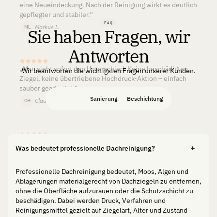
eine Neueindeckung. Nach der Reinigung wirkt es deutlich
gepflegter und stabiler.“
FAQ
Markus L.
ML
Sie haben Fragen, wir
Antworten
„Man sieht sofort den Unterschied. Keine beschädigten
Wir beantworten die wichtigsten Fragen unserer Kunden.
Ziegel, keine übertriebene Hochdruck-Aktion – einfach
sauber gearbeitet.“
Reinigung
Sanierung
Beschichtung
Claudia H.
CH
„Von der Testfläche bis zur Durchführung lief alles
Was bedeutet professionelle Dachreinigung?
strukturiert ab. Das Ergebnis ist natürlich und nicht
künstlich übertrieben.“
Professionelle Dachreinigung bedeutet, Moos, Algen und
Hannah
H
Ablagerungen materialgerecht von Dachziegeln zu entfernen,
ohne die Oberfläche aufzurauen oder die Schutzschicht zu
beschädigen. Dabei werden Druck, Verfahren und
Reinigungsmittel gezielt auf Ziegelart, Alter und Zustand