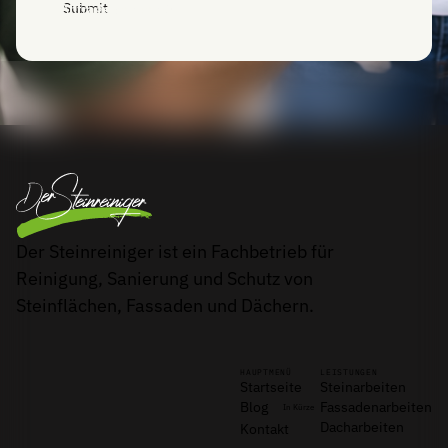
Anfrage senden
Der Steinreiniger ist ein Fachbetrieb für
Reinigung, Sanierung und Schutz von
Steinflächen, Fassaden und Dächern.
HAUPTMENÜ
LEISTUNGEN
Startseite
Steinarbeiten
Blog
Fassadenarbeiten
In Kürze
Dacharbeiten
Kontakt